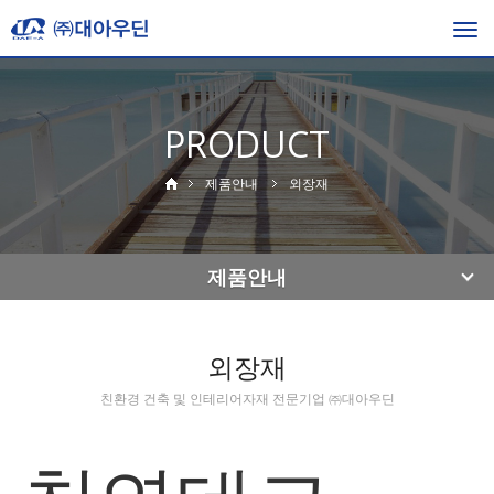
Togg
navi
PRODUCT
제품안내
외장재
제품안내
외장재
친환경 건축 및 인테리어자재 전문기업 ㈜대아우딘