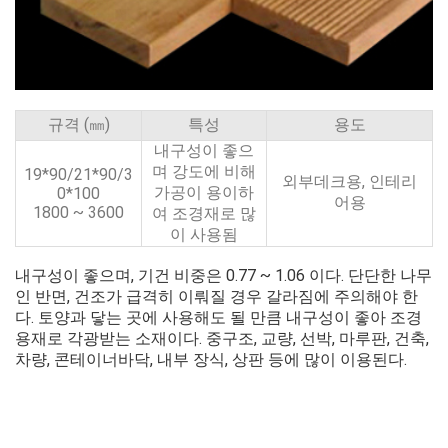
규격 (㎜)
특성
용도
내구성이 좋으
며 강도에 비해
19*90/21*90/3
외부데크용, 인테리
가공이 용이하
0*100
어용
1800 ~ 3600
여 조경재로 많
이 사용됨
내구성이 좋으며, 기건 비중은 0.77 ~ 1.06 이다. 단단한 나무
인 반면, 건조가 급격히 이뤄질 경우 갈라짐에 주의해야 한
다. 토양과 닿는 곳에 사용해도 될 만큼 내구성이 좋아 조경
용재로 각광받는 소재이다. 중구조, 교량, 선박, 마루판, 건축,
차량, 콘테이너바닥, 내부 장식, 상판 등에 많이 이용된다.