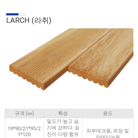
LARCH (라취)
규격 (㎜)
특성
용도
밀도가 높고 습
기에 강하다. 송
19*90/21*95/2
외부데크용, 외장 및
진이 다량 함유
1*120
인테리어용