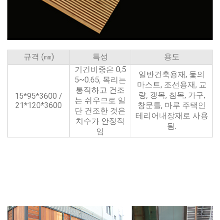
규격 (㎜)
특성
용도
기건비중은 0,5
일반건축용재, 돛의
5~0.65, 목리는
마스트, 조선용재, 교
통직하고 건조
량, 갱목, 침목, 가구,
15*95*3600 /
는 쉬우므로 일
21*120*3600
창문틀, 마루 주택인
단 건조한 것은
테리어내장재로 사용
치수가 안정적
됨.
임