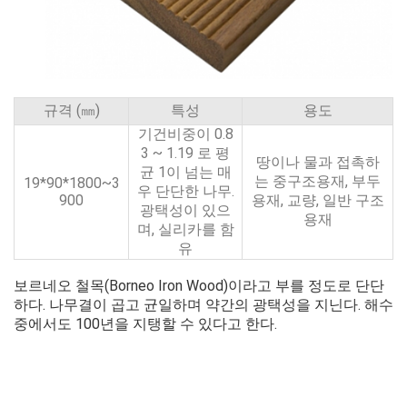
규격 (㎜)
특성
용도
기건비중이 0.8
3 ~ 1.19 로 평
땅이나 물과 접촉하
균 1이 넘는 매
는 중구조용재, 부두
19*90*1800~3
우 단단한 나무.
900
용재, 교량, 일반 구조
광택성이 있으
용재
며, 실리카를 함
유
보르네오 철목(Borneo Iron Wood)이라고 부를 정도로 단단
하다. 나무결이 곱고 균일하며 약간의 광택성을 지닌다. 해수
중에서도 100년을 지탱할 수 있다고 한다.