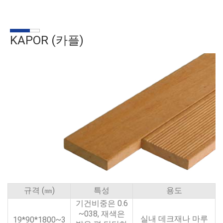
KAPOR (카플)
규격 (㎜)
특성
용도
기건비중은 0.6
~038, 재색은
실내 데크재나 마루
19*90*1800~3