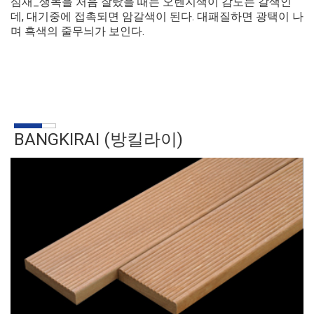
심재_생목을 처음 잘랐을 때는 오렌지색이 감도는 갈색인
데, 대기중에 접촉되면 암갈색이 된다. 대패질하면 광택이 나
며 흑색의 줄무늬가 보인다.
BANGKIRAI (방킬라이)