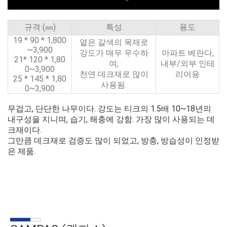
규격 (㎜)
특성
용도
19 * 90 * 1,800
옅은 갈색의 목재로
~3,900
강도가 매우 우수하
아파트 베란다,
21* 120 * 1,80
여,
내부/외부 인테
0~3,900
천연 데크재로 많이
리어용
25 * 145 * 1,80
사용됨.
0~3,900
무겁고, 단단한 나무이다. 강도는 티크의 1.5배 10~18년의
내구성을 지니며, 습기, 해충에 강함. 가장 많이 사용되는 데
크재이다.
그만큼 데크재로 검증도 많이 되었고, 방충, 방습성이 인정받
은 제품.