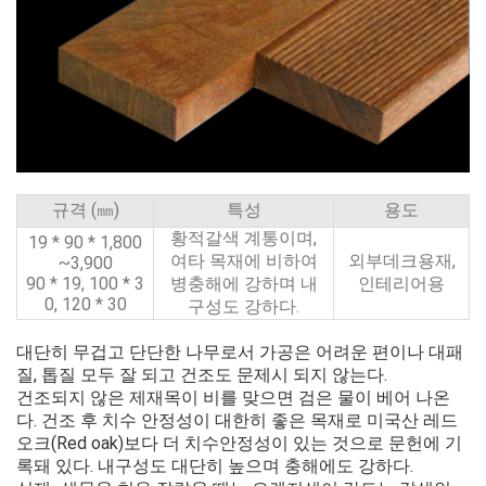
규격 (㎜)
특성
용도
황적갈색 계통이며,
19 * 90 * 1,800
여타 목재에 비하여
외부데크용재,
~3,900
90 * 19, 100 * 3
병충해에 강하며 내
인테리어용
0, 120 * 30
구성도 강하다.
대단히 무겁고 단단한 나무로서 가공은 어려운 편이나 대패
질, 톱질 모두 잘 되고 건조도 문제시 되지 않는다.
건조되지 않은 제재목이 비를 맞으면 검은 물이 베어 나온
다. 건조 후 치수 안정성이 대한히 좋은 목재로 미국산 레드
오크(Red oak)보다 더 치수안정성이 있는 것으로 문헌에 기
록돼 있다. 내구성도 대단히 높으며 충해에도 강하다.