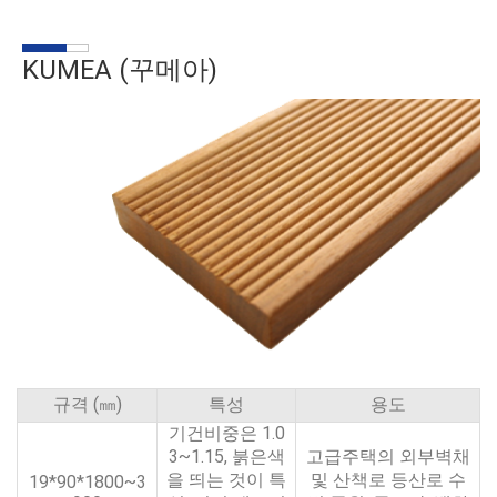
KUMEA (꾸메아)
규격 (㎜)
특성
용도
기건비중은 1.0
3~1.15, 붉은색
고급주택의 외부벽채
을 띄는 것이 특
및 산책로 등산로 수
19*90*1800~3