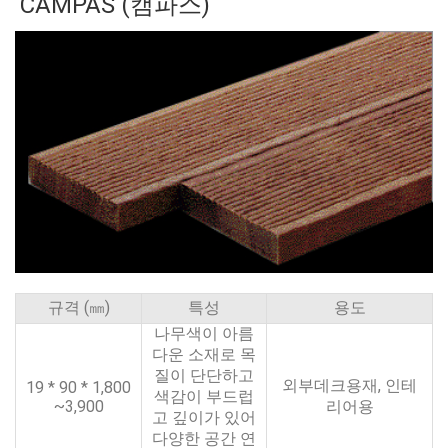
CAMPAS (캠파스)
규격 (㎜)
특성
용도
나무색이 아름
다운 소재로 목
질이 단단하고
외부데크용재, 인테
19 * 90 * 1,800
색감이 부드럽
~3,900
리어용
고 깊이가 있어
다양한 공간 연