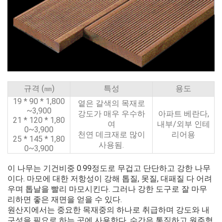
규격 (㎜)
특성
용도
19 * 90 * 1,800
옅은 갈색의 목재로
~3,900
강도가 매우 우수하
아파트 베란다,
21 * 120 * 1,80
여
내부/외부 인테
0~3,900
천연 데크재로 많이
리어용
25 * 145 * 1,80
사용됨.
0~3,900
이 나무는 기건비중 0.99정도로 무겁고 단단하고 강한 나무
이다. 마모에 대한 저항성이 강해 톱질, 못질, 대패질 다 어려
우며 톱날을 빨리 마모시킨다. 그러나 강한 도구로 잘 마무
리하면 좋은 재면을 얻을 수 있다.
원산지에서는 중요한 목재중의 하나로 취급하며 강도와 내
구성을 필요로 하는 곳에 사용한다. 수간은 통직하고 원주형