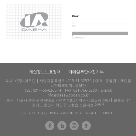
개인정보보호정책
이메일무단수집거부
l
회사 :
(주)대아우딘
| 사업자등록번호 : 215-81-52579 | 대표 : 윤영만 | 개인정
보관리책임자 : 윤영만
TEL : 031-766-6266~4 | FAX: 031-766-6260 | E-mail:
info@daeawooden.co.kr
본사 : 서울시 송파구 송파대로 260 815호 (가락동 제일오피스텔) | 물류센터 :
경기도 용인시 처인구 모현읍 포은대로 225-5
COPYRIGHT(C) 2019 DAEAWOODEN. ALL RIGHT RESERVED.