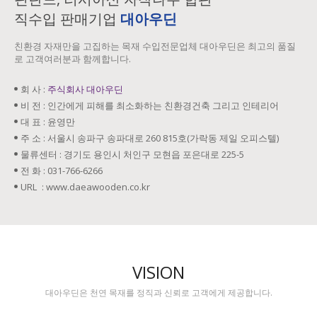
직수입 판매기업
대아우딘
친환경 자재만을 고집하는 목재 수입전문업체 대아우딘은 최고의 품질
로 고객여러분과 함께합니다.
회 사 :
주식회사 대아우딘
비 전 :
인간에게 피해를 최소화하는 친환경건축 그리고 인테리어
대 표 :
윤영만
주 소 :
서울시 송파구 송파대로 260 815호(가락동 제일 오피스텔)
물류센터 :
경기도 용인시 처인구 모현읍 포은대로 225-5
전 화 :
031-766-6266
URL :
www.daeawooden.co.kr
VISION
대아우딘은 천연 목재를 정직과 신뢰로 고객에게 제공합니다.