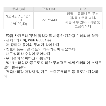
두께 (㎜)
규격 (㎜)
비고
침엽수 유절나무, 무늬
3.2, 4.8, 7.5, 12, 1
결, 목조주택 벽체,
5, 18,
1220*2440
지붕,내부 인테리어용 및
(LVL 30,40)
고급장식재
- F0급 완전무해/무취 접착재를 사용한 친환경 인테리어 합판
- 산지 : 러시아, WBP GLUE사용
- 매 장마다 옹이와 무늬가 상이하다.
- 엠보제품은 3일 정도의 가공기간이 필요하다.
- 내구성과 내수성이 뛰어나다.
- 무늬결이 명확하고 아름답다.
- 엠보(브러싱)가공으로 미려한 무늬결로 실제 인테리어 소재로
많이 활용된다.
- 건축내외장 마감재 및 가구, 노출콘크리트 등 용도가 다양하
다.