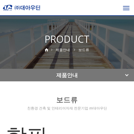
Togg
navi
PRODUCT
제품안내
보드류
제품안내
보드류
친환경 건축 및 인테리어자재 전문기업 ㈜대아우딘