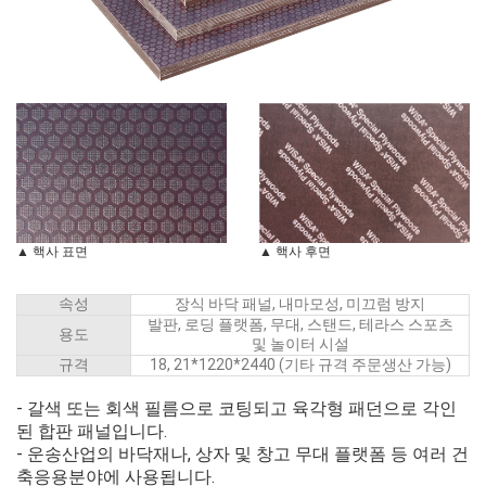
▲ 핵사 표면
▲ 핵사 후면
속성
장식 바닥 패널, 내마모성, 미끄럼 방지
발판, 로딩 플랫폼, 무대, 스탠드, 테라스 스포츠
용도
및 놀이터 시설
규격
18, 21*1220*2440 (기타 규격 주문생산 가능)
- 갈색 또는 회색 필름으로 코팅되고 육각형 패던으로 각인
된 합판 패널입니다.
- 운송산업의 바닥재나, 상자 및 창고 무대 플랫폼 등 여러 건
축응용분야에 사용됩니다.