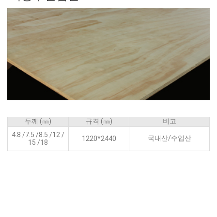
두께 (㎜)
규격 (㎜)
비고
4.8 /7.5 /8.5 /12 /
국내산/수입산
1220*2440
15 /18