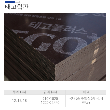
태고합판
두께 (㎜)
규격 (㎜)
비고
국내산/수입산(중국,베
910*1820
12, 15, 18
1220X 2440
트남)