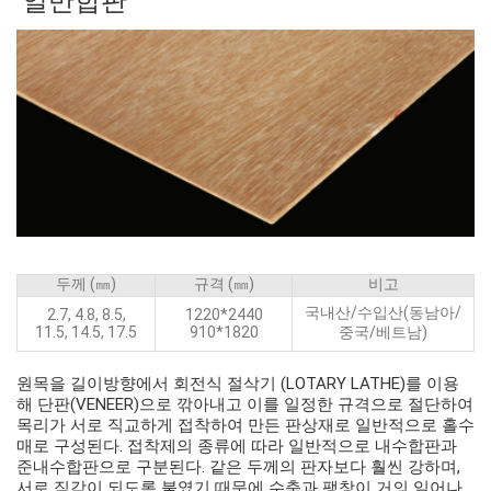
일반합판
두께 (㎜)
규격 (㎜)
비고
국내산/수입산(동남아/
2.7, 4.8, 8.5,
1220*2440
11.5, 14.5, 17.5
910*1820
중국/베트남)
원목을 길이방향에서 회전식 절삭기 (LOTARY LATHE)를 이용
해 단판(VENEER)으로 깎아내고 이를 일정한 규격으로 절단하여
목리가 서로 직교하게 접착하여 만든 판상재로 일반적으로 홀수
매로 구성된다. 접착제의 종류에 따라 일반적으로 내수합판과
준내수합판으로 구분된다. 같은 두께의 판자보다 훨씬 강하며,
서로 직각이 되도록 붙였기 때문에 수축과 팽창이 거의 일어나