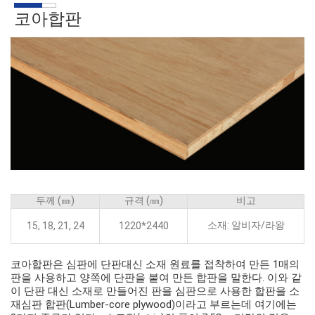
코아합판
두께 (㎜)
규격 (㎜)
비고
소재: 알비자/라왕
15, 18, 21, 24
1220*2440
코아합판은 심판에 단판대신 소재 원료를 접착하여 만든 1매의
판을 사용하고 양쪽에 단판을 붙여 만든 합판을 말한다. 이와 같
이 단판 대신 소재로 만들어진 판을 심판으로 사용한 합판을 소
재심판 합판(Lumber-core plywood)이라고 부르는데 여기에는