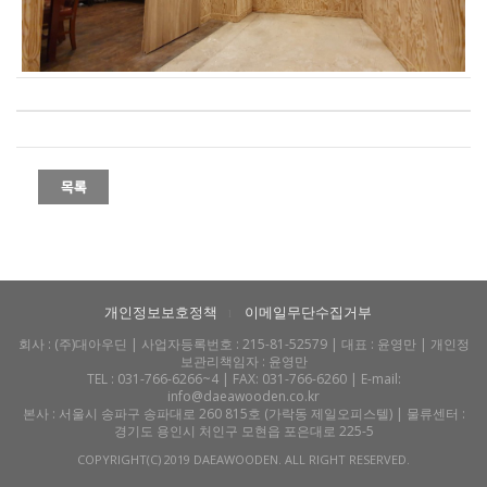
개인정보보호정책
이메일무단수집거부
l
회사 :
(주)대아우딘
| 사업자등록번호 : 215-81-52579 | 대표 : 윤영만 | 개인정
보관리책임자 : 윤영만
TEL : 031-766-6266~4 | FAX: 031-766-6260 | E-mail:
info@daeawooden.co.kr
본사 : 서울시 송파구 송파대로 260 815호 (가락동 제일오피스텔) | 물류센터 :
경기도 용인시 처인구 모현읍 포은대로 225-5
COPYRIGHT(C) 2019 DAEAWOODEN. ALL RIGHT RESERVED.