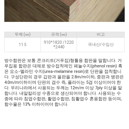
두께 (㎜)
규격 (㎜)
비고
910*1820 /1220
국내산/수입산
11.5
*2440
방수합판은 보통 콘크리트(거푸집)형틀용 합판을 말합니다. 거
푸집용 합판은 대체로 방수접착제인 페놀수지(phenol resin) 혹
은 요소-멜라민 수지(urea-melamine resin)로 단판을 접착합니
다. 구성단판의 경우 갑판과 을판을 2.8m/m이하, 중판과 병판은
4.0m/m이하이며 단판의 겹수 즉, 플라이는 5겹 이상이어야 한
다. 우리나라에서 사용되는 두께는 12m/m 이상 7ply 이상을 말
합니다. 내알칼리성 수종으로 생산되어야 합니다. 사용되는 수
종에 따라 침엽수합판, 활엽수합판, 침활엽수 혼용합판 등이며,
함수율은 13% 이하이어야 합니다.