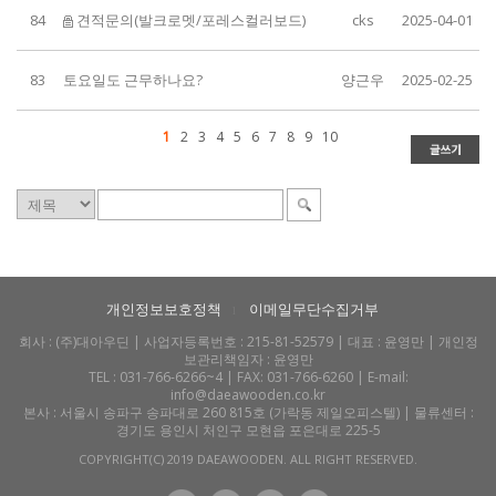
84
견적문의(발크로멧/포레스컬러보드)
cks
2025-04-01
83
토요일도 근무하나요?
양근우
2025-02-25
1
2
3
4
5
6
7
8
9
10
개인정보보호정책
이메일무단수집거부
l
회사 :
(주)대아우딘
| 사업자등록번호 : 215-81-52579 | 대표 : 윤영만 | 개인정
보관리책임자 : 윤영만
TEL : 031-766-6266~4 | FAX: 031-766-6260 | E-mail:
info@daeawooden.co.kr
본사 : 서울시 송파구 송파대로 260 815호 (가락동 제일오피스텔) | 물류센터 :
경기도 용인시 처인구 모현읍 포은대로 225-5
COPYRIGHT(C) 2019 DAEAWOODEN. ALL RIGHT RESERVED.