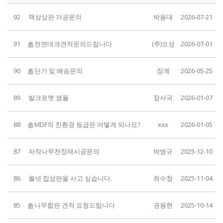
92
책상상판 가공문의
박용대
2026-07-21
91
천연데크견적문의드립니다
(주)오성
2026-07-01
90
단가 및 배송문의
잠계
2026-05-25
89
발크로멧 샘플
장사국
2026-01-07
88
MDF의 친환경 등급은 어떻게 되나요?
xxx
2026-01-05
87
자작나무천장재시공문의
박병규
2025-12-10
86
월넛 집성판을 사고 싶습니다.
최수창
2025-11-04
85
나무합판 견적 요청드립니다
권용현
2025-10-14