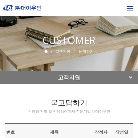
Togg
navi
CUSTOMER
고객지원
문의하기
고객지원
묻고답하기
친환경 건축 및 인테리어자재 전문기업 ㈜대아우딘
번호
제목
작성자
작성일